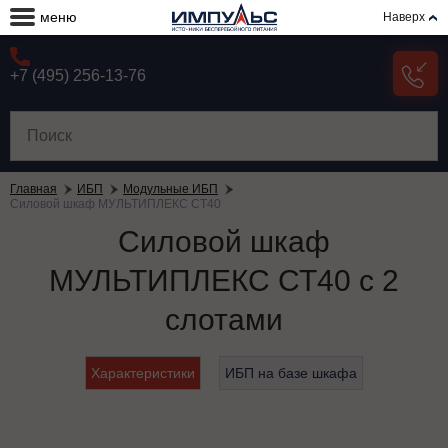
меню
Наверх
+7 (495) 256-13-76
Главная
ИБП
Модульные ИБП
Силовой шкаф МУЛЬТИПЛЕКС СТ40
Силовой шкаф
МУЛЬТИПЛЕКС СТ40 c 2
слотами
Характеристики
ИБП на базе шкафа