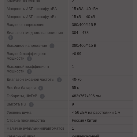
Количество слотов
2
Мощность ИБП в шкафу, кВА
15 кВА - 40 кВА
Мощность ИБП в шкафу, кВт
15 кВт - 40 кВт
Входное напряжение
380/400/415 В
Диапазон входного напряжения
304 – 478
380/400/415 В
Выходное напряжение
Входной коэффициент
>0.99
мощности
Выходной коэффициент
1
мощности
40-70
Диапазон входной частоты
55 кг
Вес без батареи
482х767х396 мм
Габариты, ШхГхВ
9
Высота в U
Уровень шума
< 56 дБА на расстоянии 1 м
Страна производства
Россия / Китай
Наличие рубильников/автоматов
1
Кабельный ввод
универсальный