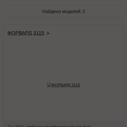
Найдено моделей:
2
ФОРВАРД 3115
Тип ИБП:
двойного преобразования (on-line)