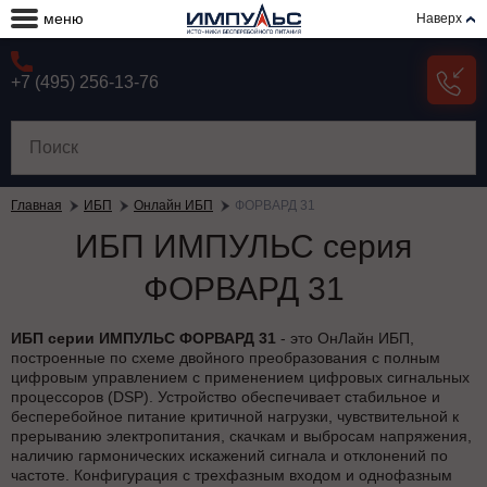
меню
Наверх
+7 (495) 256-13-76
Главная
ИБП
Онлайн ИБП
ФОРВАРД 31
ИБП ИМПУЛЬС серия
ФОРВАРД 31
ИБП серии ИМПУЛЬС ФОРВАРД 31
- это ОнЛайн ИБП,
построенные по схеме двойного преобразования с полным
цифровым управлением с применением цифровых сигнальных
процессоров (DSP). Устройство обеспечивает стабильное и
бесперебойное питание критичной нагрузки, чувствительной к
прерыванию электропитания, скачкам и выбросам напряжения,
наличию гармонических искажений сигнала и отклонений по
частоте. Конфигурация с трехфазным входом и однофазным