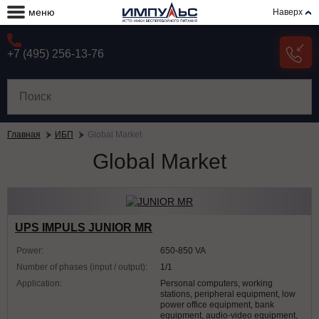
меню
Наверх
+7 (495) 256-13-76
Главная
ИБП
Global Market
Global Market
UPS IMPULS JUNIOR MR
Power:
650-850 VA
Number of phases (input / output):
1/1
Application:
Personal computers, working
stations, peripheral equipment, low
power office equipment, bank
equipment, audio-video equipment,