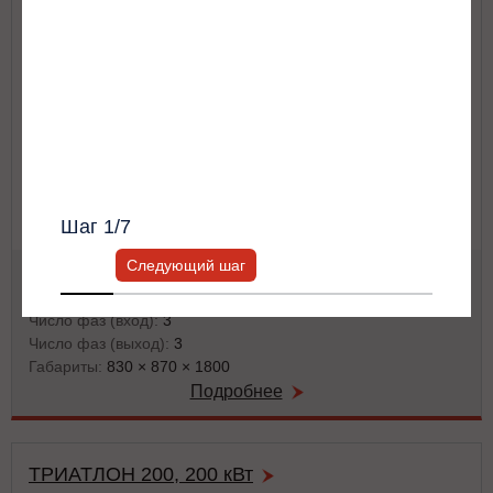
Я согласен с
Политикой хранения и
Другое
обработки персональных данных
и
Политикой конфиденциальности
*
Получить список моделей и скидку
Всю информацию предоставит ваш
персональный менеджер.
Шаг
1
/7
Следующий шаг
Тип ИБП:
двойного преобразования (on-line)
Мощность:
160 кВА / 144 кВт
Число фаз (вход):
3
Число фаз (выход):
3
Габариты:
830 × 870 × 1800
Подробнее
ТРИАТЛОН 200, 200 кВт