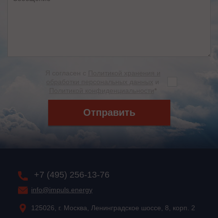
Я согласен с
Политикой хранения и
обработки персональных данных
и
Политикой конфиденциальности
*
Отправить
+7 (495) 256-13-76
info@impuls.energy
125026, г. Москва, Ленинградское шоссе, 8, корп. 2