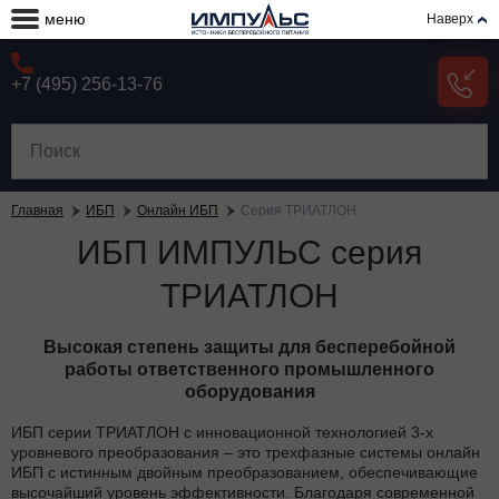
меню
Наверх
+7 (495) 256-13-76
Главная
ИБП
Онлайн ИБП
Серия ТРИАТЛОН
ИБП ИМПУЛЬС серия
ТРИАТЛОН
Высокая степень защиты для бесперебойной
работы ответственного промышленного
оборудования
ИБП серии ТРИАТЛОН с инновационной технологией 3-х
уровневого преобразования – это трехфазные системы онлайн
ИБП с истинным двойным преобразованием, обеспечивающие
высочайший уровень эффективности. Благодаря современной