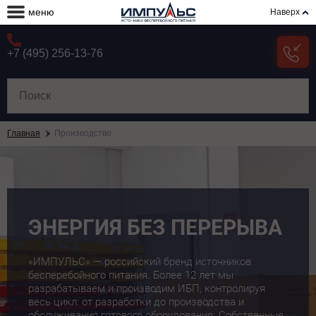
меню
Наверх
+7 (495) 256-13-76
Главная
Производство
ЭНЕРГИЯ БЕЗ ПЕРЕРЫВА
«ИМПУЛЬС» — российский бренд источников
бесперебойного питания. Более 12 лет мы
разрабатываем и производим ИБП, контролируя
весь цикл: от разработки до производства и
обслуживания готового оборудования. Собственные