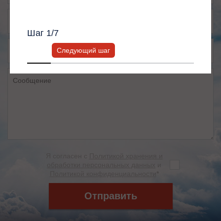
Всю информацию предоставит ваш
персональный менеджер.
Шаг
1
/7
Следующий шаг
Я согласен с
Политикой хранения и
обработки персональных данных
и
Политикой конфиденциальности
*
Отправить