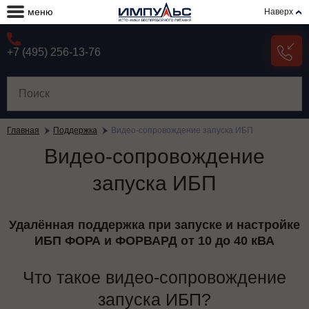
меню
Наверх
+7 (495) 256-13-76
Главная
Поддержка
Видео-сопровождение запуска ИБП
Видео-сопровождение
запуска ИБП
Удалённая поддержка при запуске и настройке
ИБП ФОРА и ФОРВАРД от 10 до 40 кВА
Что такое видео-сопровождение
запуска ИБП?