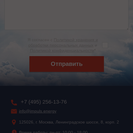
Я согласен с
Политикой хранения и
обработки персональных данных
и
Политикой конфиденциальности
*
Отправить
+7 (495) 256-13-76
info@impuls.energy
125026, г. Москва, Ленинградское шоссе, 8, корп. 2
Время работы: пн-пт: 10:00 - 18:00