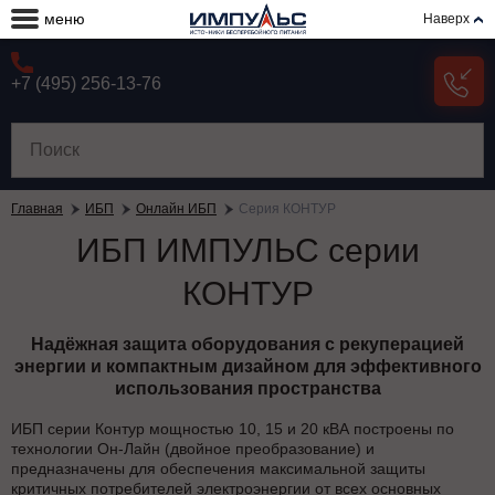
меню
Наверх
+7 (495) 256-13-76
Главная
ИБП
Онлайн ИБП
Серия КОНТУР
ИБП ИМПУЛЬС серии
КОНТУР
Надёжная защита оборудования с рекуперацией
энергии и компактным дизайном для эффективного
использования пространства
ИБП серии Контур мощностью 10, 15 и 20 кВА построены по
технологии Он-Лайн (двойное преобразование) и
предназначены для обеспечения максимальной защиты
критичных потребителей электроэнергии от всех основных