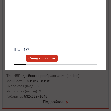
Я согласен с
Политикой хранения и
Другое
обработки персональных данных
и
Политикой конфиденциальности
*
Получить список моделей и скидку
Всю информацию предоставит ваш
персональный менеджер.
Шаг
1
/7
Следующий шаг
Тип ИБП:
двойного преобразования (on-line)
Мощность:
20 кВА / 18 кВт
Число фаз (вход):
3
Число фаз (выход):
3
Габариты:
532х629х1645
Подробнее