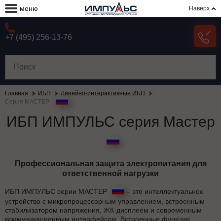
меню
Наверх
+7 (495) 256-13-76
Главная
ИБП
Линейно-интерактивные ИБП
Серия МАСТЕР
ИБП ИМПУЛЬС серия Мастер
Профессиональная защита электропитания для
ответственной нагрузки
ИБП ИМПУЛЬС серии МАСТЕР
– это интеллектуальное
устройство с микропроцессорным управлением, встроенным
стабилизатором напряжения, ЖК-дисплеем и современным
коммуникационным интерфейсом. Встроенные функции