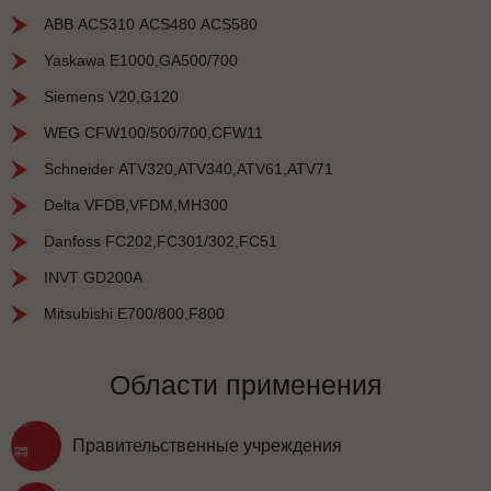
ABB ACS310 ACS480 ACS580
Yaskawa E1000,GA500/700
Siemens V20,G120
WEG CFW100/500/700,CFW11
Schneider ATV320,ATV340,ATV61,ATV71
Delta VFDB,VFDM,MH300
Danfoss FC202,FC301/302,FC51
INVT GD200A
Mitsubishi E700/800,F800
Области применения
Правительственные учреждения