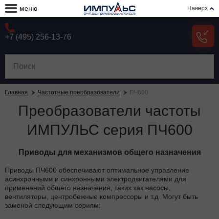
меню
Наверх
+7 (495) 256-13-76
Главная
Частотные преобразователи
ПЧ600
Преобразователи частоты
ИМПУЛЬС серия ПЧ600
Приводы для механизмов общего назначения
Приводы ПЧ600 обеспечивают оптимальное управление
асинхронными и синхронными электродвигателями для
применений общего назначения, таких как насосы,
вентиляторы, центробежные компрессоры и т.д. Могут быть
заменой следующим сериям: