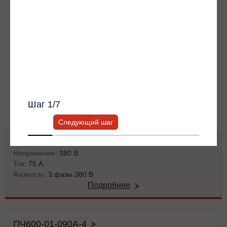
Я согласен с
Политикой хранения и
Другое
обработки персональных данных
и
Политикой конфиденциальности
*
Получить список моделей и скидку
Всю информацию предоставит ваш
персональный менеджер.
Шаг
1
/7
Следующий шаг
Мощность:
37 кВт
Напряжение:
380 В
Ток:
75 А
Фазность:
3 фазы 380 В
Подробнее
ПЧ600-01-090А-4