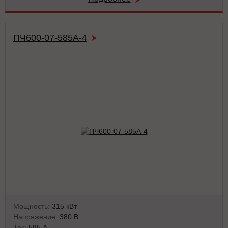
ПЧ600-07-585А-4
Мощность:
315 кВт
Напряжение:
380 В
Ток:
585 А