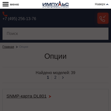
меню
Наверх
+7 (495) 256-13-76
Главная
Опции
Опции
Найдено моделей:
39
1
2
SNMP-карта DL801