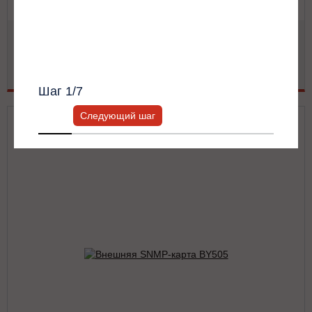
Получить список моделей и скидку
Встраиваемая, 10М/100М, SNMP v1/v2/v3, порт Ethernet,
Всю информацию предоставит ваш
Modbus on TCP, NTP, SSL/TLS, IPv6, Https, SSH, RADIUS
персональный менеджер.
Подробнее
Шаг
1
/7
Следующий шаг
Внешняя SNMP-карта BY505