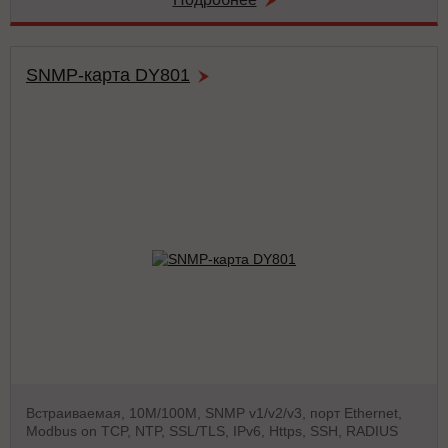
SNMP-карта DY801
Встраиваемая, 10М/100М, SNMP v1/v2/v3, порт Ethernet,
Modbus on TCP, NTP, SSL/TLS, IPv6, Https, SSH, RADIUS