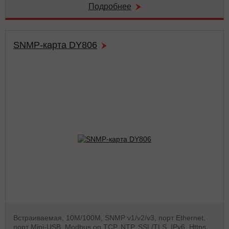
Подробнее
SNMP-карта DY806
Встраиваемая, 10М/100М, SNMP v1/v2/v3, порт Ethernet,
порт Mini-USB, Modbus on TCP, NTP, SSL/TLS, IPv6, Https,