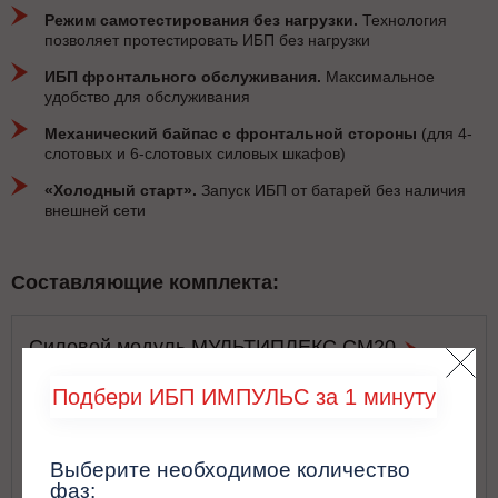
Режим самотестирования без нагрузки.
Технология
позволяет протестировать ИБП без нагрузки
ИБП фронтального обслуживания.
Максимальное
удобство для обслуживания
Механический байпас с фронтальной стороны
(для 4-
слотовых и 6-слотовых силовых шкафов)
«Холодный старт».
Запуск ИБП от батарей без наличия
внешней сети
Составляющие комплекта:
Силовой модуль МУЛЬТИПЛЕКС СМ20
Подбери ИБП ИМПУЛЬС за 1 минуту
Выберите необходимое количество
фаз: