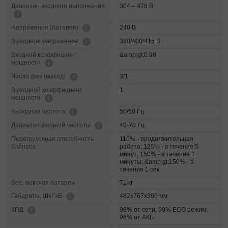
Диапазон входного напряжения
304 – 478 В
240 В
Напряжение (батарея)
380/400/415 В
Выходное напряжение
Входной коэффициент
&amp;gt;0.99
мощности
3/1
Число фаз (выход)
Выходной коэффициент
1
мощности
50/60 Гц
Выходная частота
40-70 Гц
Диапазон входной частоты
Перегрузочная способность
110% - продолжительная
байпаса
работа; 125% - в течение 5
минут; 150% - в течение 1
минуты; &amp;gt;150% - в
течение 1 сек
Вес, включая батареи
71 кг
482х767х396 мм
Габариты, ШхГхВ
96% от сети, 99% ECO режим,
КПД
96% от АКБ