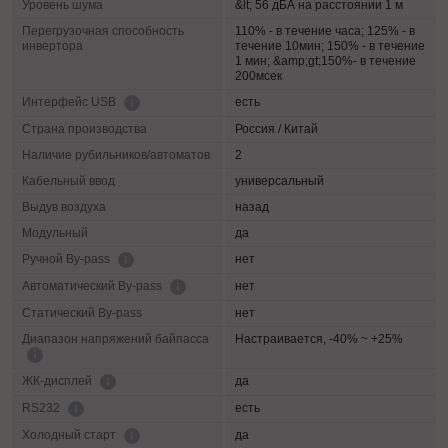
Уровень шума
&lt; 56 дБА на расстоянии 1 м
Перегрузочная способность
110% - в течение часа; 125% - в
инвертора
течение 10мин; 150% - в течение
1 мин; &amp;gt;150%- в течение
200мсек
есть
Интерфейс USB
Страна производства
Россия / Китай
Наличие рубильников/автоматов
2
Кабельный ввод
универсальный
Выдув воздуха
назад
Модульный
да
нет
Ручной By-pass
нет
Автоматический By-pass
Статический By-pass
нет
Диапазон напряжений байпасса
Настраивается, -40% ~ +25%
да
ЖК-дисплей
есть
RS232
да
Холодный старт