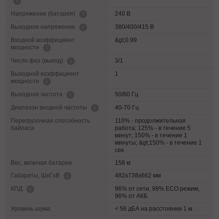
240 В
Напряжение (батарея)
380/400/415 В
Выходное напряжение
Входной коэффициент
&gt;0.99
мощности
3/1
Число фаз (выход)
Выходной коэффициент
1
мощности
50/60 Гц
Выходная частота
40-70 Гц
Диапазон входной частоты
Перегрузочная способность
110% - продолжительная
байпаса
работа; 125% - в течение 5
минут; 150% - в течение 1
минуты; &gt;150% - в течение 1
сек
Вес, включая батареи
156 кг
482х738х662 мм
Габариты, ШхГхВ
96% от сети, 99% ECO режим,
КПД
96% от АКБ
Уровень шума
< 56 дБА на расстоянии 1 м