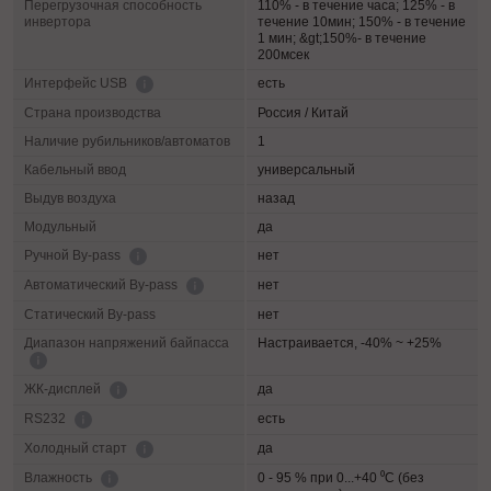
Перегрузочная способность
110% - в течение часа; 125% - в
инвертора
течение 10мин; 150% - в течение
1 мин; &gt;150%- в течение
200мсек
есть
Интерфейс USB
Страна производства
Россия / Китай
Наличие рубильников/автоматов
1
Кабельный ввод
универсальный
Выдув воздуха
назад
Модульный
да
нет
Ручной By-pass
нет
Автоматический By-pass
Статический By-pass
нет
Диапазон напряжений байпасса
Настраивается, -40% ~ +25%
да
ЖК-дисплей
есть
RS232
да
Холодный старт
0 - 95 % при 0...+40 ⁰С (без
Влажность