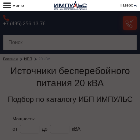
меню
Наверх
+7 (495) 256-13-76
Главная
ИБП
20 кВА
Источники бесперебойного
питания 20 кВА
Подбор по каталогу ИБП ИМПУЛЬС
Мощность:
от
до
кВА