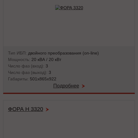
Тип ИБП:
двойного преобразования (on-line)
Мощность:
20 кВА / 20 кВт
Число фаз (вход):
3
Число фаз (выход):
3
Габариты:
501x865x922
Подробнее
ФОРА Н 3320