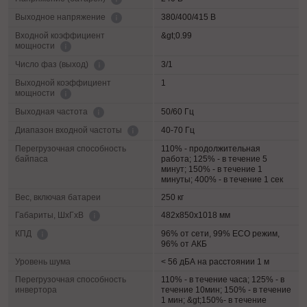
380/400/415 В
Выходное напряжение
Входной коэффициент
&gt;0.99
мощности
3/1
Число фаз (выход)
Выходной коэффициент
1
мощности
50/60 Гц
Выходная частота
40-70 Гц
Диапазон входной частоты
Перегрузочная способность
110% - продолжительная
байпаса
работа; 125% - в течение 5
минут; 150% - в течение 1
минуты; 400% - в течение 1 сек
Вес, включая батареи
250 кг
482х850х1018 мм
Габариты, ШхГхВ
96% от сети, 99% ECO режим,
КПД
96% от АКБ
Уровень шума
< 56 дБА на расстоянии 1 м
Перегрузочная способность
110% - в течение часа; 125% - в
инвертора
течение 10мин; 150% - в течение
1 мин; &gt;150%- в течение