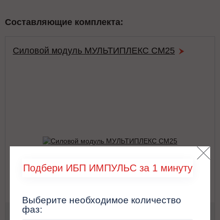
Составляющие комплекта:
Силовой модуль МУЛЬТИПЛЕКС СМ25
Подбери ИБП ИМПУЛЬС за 1 минуту
Выберите необходимое количество
фаз:
Мощность:
25 кВА / 25 кВт
On-line
Для компьютеров и переферийных
Срочно