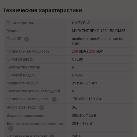
Технические характеристики
Производитель
ИМПУЛЬС
Модель
МУЛЬТИПЛЕКС 180-150 СМ25
двойного преобразования (on-
Тип ИБП
line)
Номинальная мощность
150
кВА /
150
кВт
Силовой шкаф
СТ180
Количество слотов
6
Силовой модуль
СМ25
Мощность модуля
25 кВА / 25 кВт
Количество активных модулей
6
150 кВА / 150 кВт
Номинальная мощность
3/1
Число фаз (вход)
Входное напряжение
380/400/415 В
Диапазон входного напряжения
304 – 478 В
240 В
Напряжение (батарея)