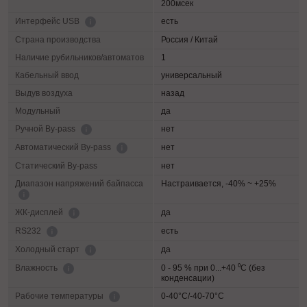
200мсек
есть
Интерфейс USB
Страна производства
Россия / Китай
Наличие рубильников/автоматов
1
Кабельный ввод
универсальный
Выдув воздуха
назад
Модульный
да
нет
Ручной By-pass
нет
Автоматический By-pass
Статический By-pass
нет
Диапазон напряжений байпасса
Настраивается, -40% ~ +25%
да
ЖК-дисплей
есть
RS232
да
Холодный старт
0 - 95 % при 0...+40 ⁰С (без
Влажность
конденсации)
0-40°C/-40-70°C
Рабочие температуры