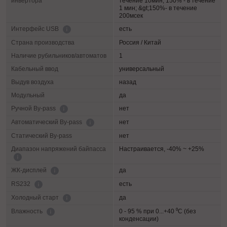
инвертора
течение 10мин; 150% - в течение
1 мин; &gt;150%- в течение
200мсек
есть
Интерфейс USB
Страна производства
Россия / Китай
Наличие рубильников/автоматов
1
Кабельный ввод
универсальный
Выдув воздуха
назад
Модульный
да
нет
Ручной By-pass
нет
Автоматический By-pass
Статический By-pass
нет
Диапазон напряжений байпасса
Настраивается, -40% ~ +25%
да
ЖК-дисплей
есть
RS232
да
Холодный старт
0 - 95 % при 0...+40 ⁰С (без
Влажность
конденсации)