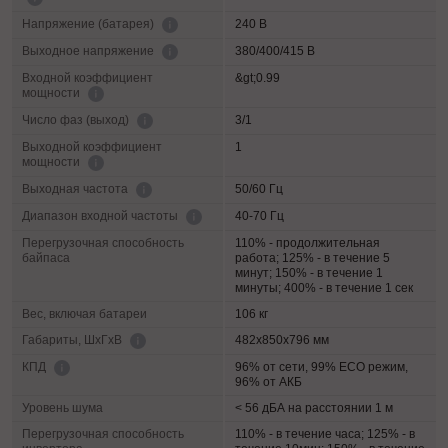
240 В
Напряжение (батарея)
380/400/415 В
Выходное напряжение
Входной коэффициент
&gt;0.99
мощности
3/1
Число фаз (выход)
Выходной коэффициент
1
мощности
50/60 Гц
Выходная частота
40-70 Гц
Диапазон входной частоты
Перегрузочная способность
110% - продолжительная
байпаса
работа; 125% - в течение 5
минут; 150% - в течение 1
минуты; 400% - в течение 1 сек
Вес, включая батареи
106 кг
482х850х796 мм
Габариты, ШхГхВ
96% от сети, 99% ECO режим,
КПД
96% от АКБ
Уровень шума
< 56 дБА на расстоянии 1 м
Перегрузочная способность
110% - в течение часа; 125% - в