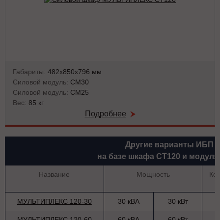
Габариты:
482х850х796 мм
Силовой модуль:
СМ30
Силовой модуль:
СМ25
Вес:
85 кг
Подробнее
Другие варианты ИБП
на базе шкафа СТ120 и модуля
Название
Мощность
Ко
МУЛЬТИПЛЕКС 120-30
30 кВА
30 кВт
МУЛЬТИПЛЕКС 120-60
60 кВА
60 кВт