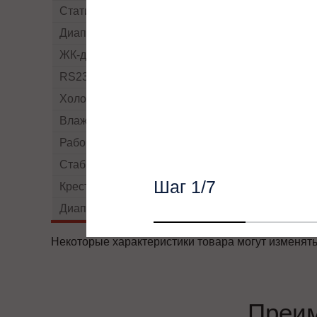
Статический By-pass
Диапазон напряжений байпасса
ЖК-дисплей
RS232
Холодный старт
Влажность
Рабочие температуры
Cтабильность напряжения
Шаг
1
/7
Крест-фактор
Диапазон напряжений байпаса
Некоторые характеристики товара могут изменять
Преи