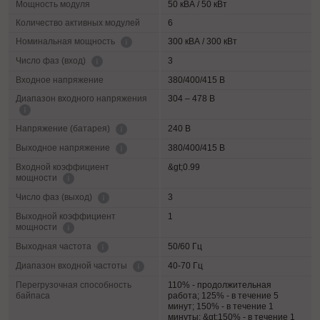
Мощность модуля
50 кВА / 50 кВт
Количество активных модулей
6
300 кВА / 300 кВт
Номинальная мощность
3
Число фаз (вход)
Входное напряжение
380/400/415 В
Диапазон входного напряжения
304 – 478 В
240 В
Напряжение (батарея)
380/400/415 В
Выходное напряжение
Входной коэффициент
&gt;0.99
мощности
3
Число фаз (выход)
Выходной коэффициент
1
мощности
50/60 Гц
Выходная частота
40-70 Гц
Диапазон входной частоты
Перегрузочная способность
110% - продолжительная
байпаса
работа; 125% - в течение 5
минут; 150% - в течение 1
минуты; &gt;150% - в течение 1