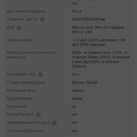
сек
Вес, включая батареи
451 кг
600х1000х2000 мм
Габариты, ШхГхВ
96% от сети, 99% ECO режим,
КПД
96% от АКБ
Уровень шума
< 72 дБА (100% нагрузки), < 69
дБА (45% нагрузки)
Перегрузочная способность
110% - в течение часа; 125% - в
инвертора
течение 10мин; 150% - в течение
1 мин; &gt;150%- в течение
200мсек
есть
Интерфейс USB
Страна производства
Россия / Китай
Кабельный ввод
сверху
Выдув воздуха
назад
Модульный
да
нет
Ручной By-pass
нет
Автоматический By-pass
Статический By-pass
нет