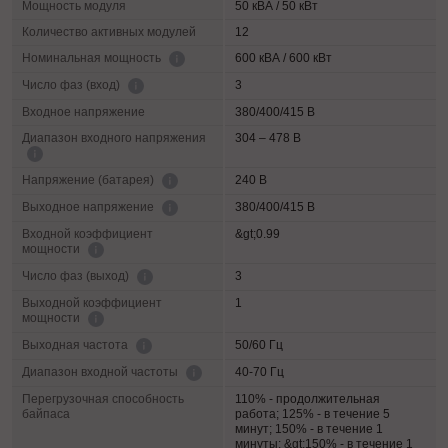
Мощность модуля
50 кВА / 50 кВт
Количество активных модулей
12
600 кВА / 600 кВт
Номинальная мощность
3
Число фаз (вход)
Входное напряжение
380/400/415 В
Диапазон входного напряжения
304 – 478 В
240 В
Напряжение (батарея)
380/400/415 В
Выходное напряжение
Входной коэффициент
&gt;0.99
мощности
3
Число фаз (выход)
Выходной коэффициент
1
мощности
50/60 Гц
Выходная частота
40-70 Гц
Диапазон входной частоты
Перегрузочная способность
110% - продолжительная
байпаса
работа; 125% - в течение 5
минут; 150% - в течение 1
минуты; &gt;150% - в течение 1