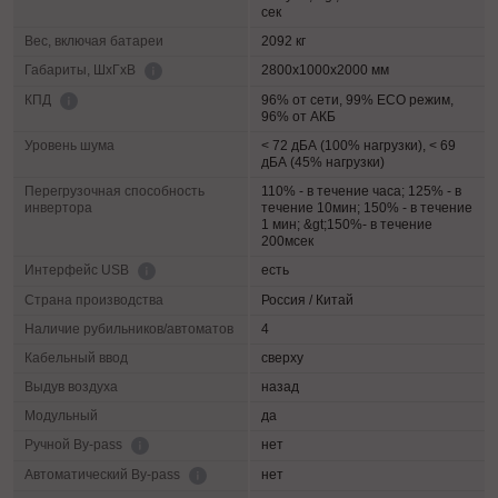
сек
Вес, включая батареи
2092 кг
2800х1000х2000 мм
Габариты, ШхГхВ
96% от сети, 99% ECO режим,
КПД
96% от АКБ
Уровень шума
< 72 дБА (100% нагрузки), < 69
дБА (45% нагрузки)
Перегрузочная способность
110% - в течение часа; 125% - в
инвертора
течение 10мин; 150% - в течение
1 мин; &gt;150%- в течение
200мсек
есть
Интерфейс USB
Страна производства
Россия / Китай
Наличие рубильников/автоматов
4
Кабельный ввод
сверху
Выдув воздуха
назад
Модульный
да
нет
Ручной By-pass
нет
Автоматический By-pass