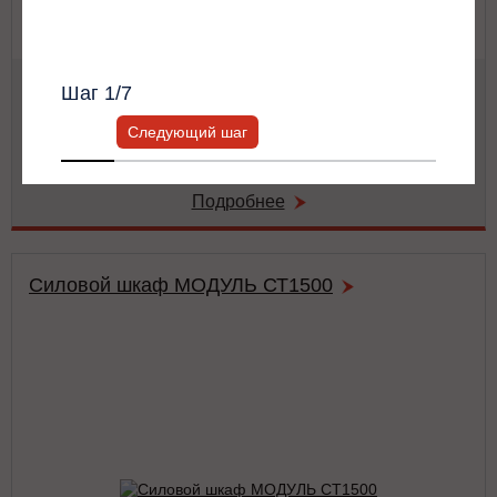
Всю информацию предоставит ваш
персональный менеджер.
Мощность:
50 кВА / 50 кВт
Шаг
1
/7
Тип:
двойного преобразования (on-line)
Число фаз на (вход/выход):
3/3
Следующий шаг
Габариты:
486x743x174 мм
Вес:
41 кг
Подробнее
Силовой шкаф МОДУЛЬ СТ1500