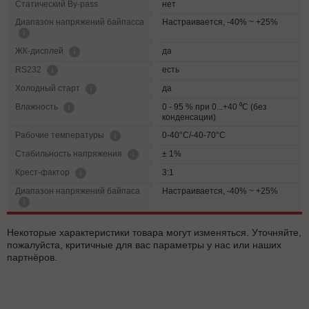
Статический By-pass
нет
Диапазон напряжений байпасса
Настраивается, -40% ~ +25%
да
ЖК-дисплей
есть
RS232
да
Холодный старт
0 - 95 % при 0...+40 ⁰С (без
Влажность
конденсации)
0-40°C/-40-70°C
Рабочие температуры
± 1%
Cтабильность напряжения
3:1
Крест-фактор
Диапазон напряжений байпаса
Настраивается, -40% ~ +25%
Некоторые характеристики товара могут изменяться. Уточняйте,
пожалуйста, критичные для вас параметры у нас или наших
партнёров.