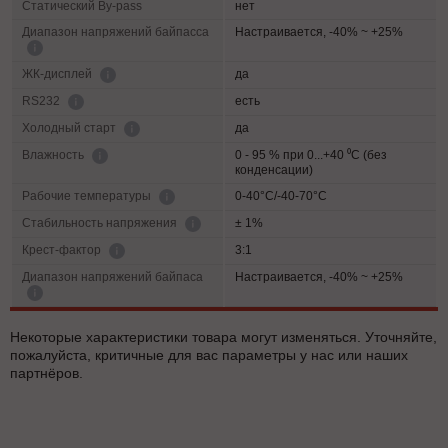
Статический By-pass
нет
Диапазон напряжений байпасса
Настраивается, -40% ~ +25%
да
ЖК-дисплей
есть
RS232
да
Холодный старт
0 - 95 % при 0...+40 ⁰С (без
Влажность
конденсации)
0-40°C/-40-70°C
Рабочие температуры
± 1%
Cтабильность напряжения
3:1
Крест-фактор
Диапазон напряжений байпаса
Настраивается, -40% ~ +25%
Некоторые характеристики товара могут изменяться. Уточняйте,
пожалуйста, критичные для вас параметры у нас или наших
партнёров.