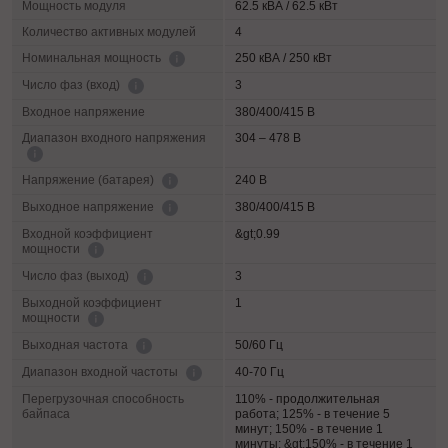
Мощность модуля
62.5 кВА / 62.5 кВт
Количество активных модулей
4
250 кВА / 250 кВт
Номинальная мощность
3
Число фаз (вход)
Входное напряжение
380/400/415 В
Диапазон входного напряжения
304 – 478 В
240 В
Напряжение (батарея)
380/400/415 В
Выходное напряжение
Входной коэффициент
&gt;0.99
мощности
3
Число фаз (выход)
Выходной коэффициент
1
мощности
50/60 Гц
Выходная частота
40-70 Гц
Диапазон входной частоты
Перегрузочная способность
110% - продолжительная
байпаса
работа; 125% - в течение 5
минут; 150% - в течение 1
минуты; &gt;150% - в течение 1