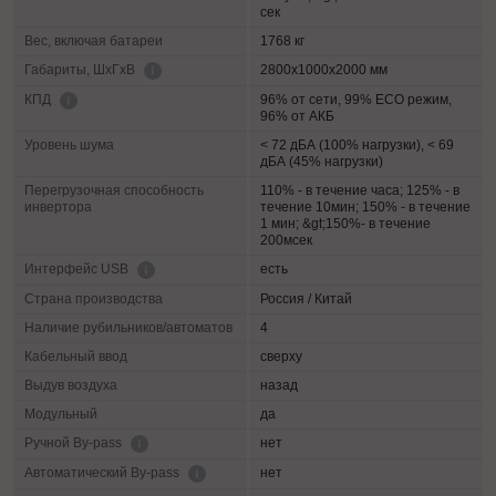
сек
Вес, включая батареи
1768 кг
2800х1000х2000 мм
Габариты, ШхГхВ
96% от сети, 99% ECO режим,
КПД
96% от АКБ
Уровень шума
< 72 дБА (100% нагрузки), < 69
дБА (45% нагрузки)
Перегрузочная способность
110% - в течение часа; 125% - в
инвертора
течение 10мин; 150% - в течение
1 мин; &gt;150%- в течение
200мсек
есть
Интерфейс USB
Страна производства
Россия / Китай
Наличие рубильников/автоматов
4
Кабельный ввод
сверху
Выдув воздуха
назад
Модульный
да
нет
Ручной By-pass
нет
Автоматический By-pass