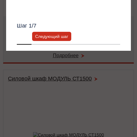
Всю информацию предоставит ваш
персональный менеджер.
Мощность:
62.5 кВА / 62.5 кВт
Шаг
1
/7
Тип:
двойного преобразования (on-line)
Число фаз на (вход/выход):
3/3
Следующий шаг
Габариты:
486x743x174 мм
Вес:
42 кг
Подробнее
Силовой шкаф МОДУЛЬ СТ1500