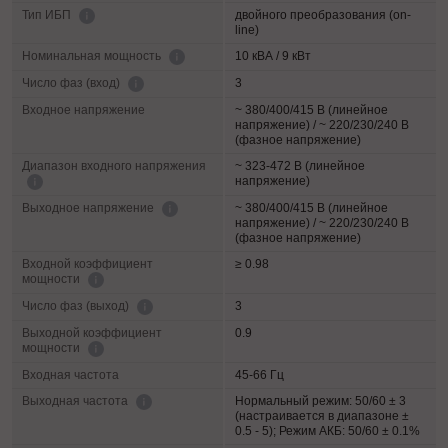
двойного преобразования (on-
Тип ИБП
line)
10 кВА / 9 кВт
Номинальная мощность
3
Число фаз (вход)
Входное напряжение
~ 380/400/415 В (линейное
напряжение) / ~ 220/230/240 В
(фазное напряжение)
Диапазон входного напряжения
~ 323-472 В (линейное
напряжение)
~ 380/400/415 В (линейное
Выходное напряжение
напряжение) / ~ 220/230/240 В
(фазное напряжение)
Входной коэффициент
≥ 0.98
мощности
3
Число фаз (выход)
Выходной коэффициент
0.9
мощности
Входная частота
45-66 Гц
Нормальный режим: 50/60 ± 3
Выходная частота
(настраивается в диапазоне ±
0.5 - 5); Режим АКБ: 50/60 ± 0.1%