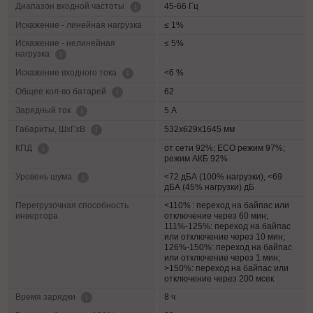
45-66 Гц
Диапазон входной частоты
Искажение - линейная нагрузка
≤ 1%
Искажение - нелинейная
≤ 5%
нагрузка
<6 %
Искажение входного тока
62
Общее кол-во батарей
5 А
Зарядный ток
532х629х1645 мм
Габариты, ШхГхВ
от сети 92%; ECO режим 97%;
КПД
режим АКБ 92%
<72 дБА (100% нагрузки), <69
Уровень шума
дБА (45% нагрузки) дБ
Перегрузочная способность
<110% : переход на байпас или
инвертора
отключение через 60 мин;
111%-125%: переход на байпас
или отключение через 10 мин;
126%-150%: переход на байпас
или отключение через 1 мин;
>150%: переход на байпас или
отключение через 200 мсек
8 ч
Время зарядки