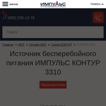
меню
Наверх
+7 (495) 256-13-76
Главная
ИБП
Онлайн ИБП
Серия КОНТУР
КОНТУР 3310
Источник бесперебойного
питания ИМПУЛЬС КОНТУР
3310
Характеристики