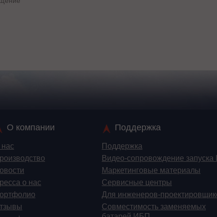
О компании
Поддержка
 нас
Поддержка
роизводство
Видео-сопровождение запуска
овости
Маркетинговые материалы
ресса о нас
Сервисные центры
ортфолио
Для инженеров-проектировщик
тзывы
Cовместимость заменяемых
батарей ИБП