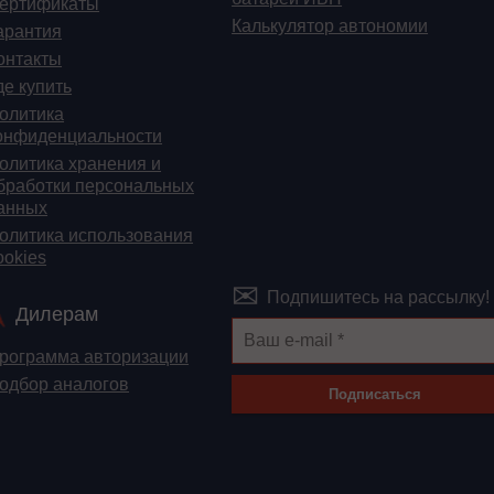
ертификаты
Калькулятор автономии
арантия
онтакты
де купить
олитика
онфиденциальности
олитика хранения и
бработки персональных
анных
олитика использования
ookies
Подпишитесь на рассылку!
Дилерам
рограмма авторизации
одбор аналогов
Подписаться