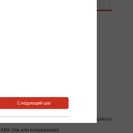
 нас или наших партнёров.
сширения входов / выходов
xАВХ, 1xЦВХ, 1x АВЫХ , 1 РВЫХ
xЦВХ, 2xPT100 АВХ, 2xРВЫХ, 2xАВЫХ
Следующий шаг
онтроль напряжения
онтроль напряжения и оптимизация самоподхвата
 АВХ (ток или напряжение)