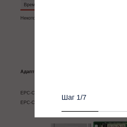
Формируем бюджет для
Время разгона/торможения, сек:
Для лифтового оборуд
Некоторые характеристики товара могут изменять
Адаптеры протоколов
EPC-CM2
Шаг
1
/7
EPC-CM3