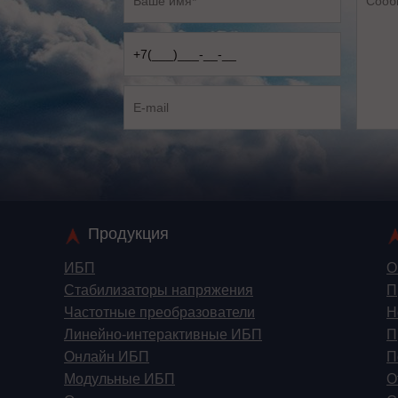
Продукция
ИБП
О
Стабилизаторы напряжения
П
Частотные преобразователи
Н
Линейно-интерактивные ИБП
П
Онлайн ИБП
П
Модульные ИБП
О