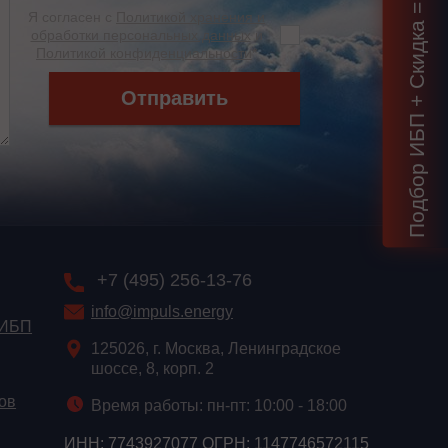
Подбор ИБП + Скидка = 1 мин!
Я согласен с
Политикой хранения и
обработки персональных данных
и
Политикой конфиденциальности
*
Отправить
+7 (495) 256-13-76
info@impuls.energy
 ИБП
125026, г. Москва, Ленинградское
шоссе, 8, корп. 2
ов
Время работы: пн-пт: 10:00 - 18:00
ИНН: 7743927077 ОГРН: 1147746572115