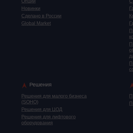
Опции
С
Новинки
Г
Сделано в России
К
Global Market
Г
П
к
П
о
д
П
c
Решения
Решения для малого бизнеса
П
(SOHO)
П
Решения для ЦОД
Решения для лифтового
оборудования