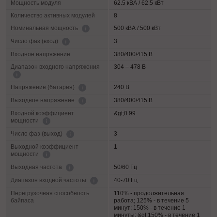
Мощность модуля
62.5 кВА / 62.5 кВт
Количество активных модулей
8
500 кВА / 500 кВт
Номинальная мощность
3
Число фаз (вход)
Входное напряжение
380/400/415 В
Диапазон входного напряжения
304 – 478 В
240 В
Напряжение (батарея)
380/400/415 В
Выходное напряжение
Входной коэффициент
&gt;0.99
мощности
3
Число фаз (выход)
Выходной коэффициент
1
мощности
50/60 Гц
Выходная частота
40-70 Гц
Диапазон входной частоты
Перегрузочная способность
110% - продолжительная
байпаса
работа; 125% - в течение 5
минут; 150% - в течение 1
минуты; &gt;150% - в течение 1