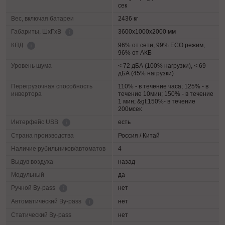
сек
Вес, включая батареи
2436 кг
3600х1000х2000 мм
Габариты, ШхГхВ
96% от сети, 99% ECO режим,
КПД
96% от АКБ
Уровень шума
< 72 дБА (100% нагрузки), < 69
дБА (45% нагрузки)
Перегрузочная способность
110% - в течение часа; 125% - в
инвертора
течение 10мин; 150% - в течение
1 мин; &gt;150%- в течение
200мсек
есть
Интерфейс USB
Страна производства
Россия / Китай
Наличие рубильников/автоматов
4
Выдув воздуха
назад
Модульный
да
нет
Ручной By-pass
нет
Автоматический By-pass
Статический By-pass
нет