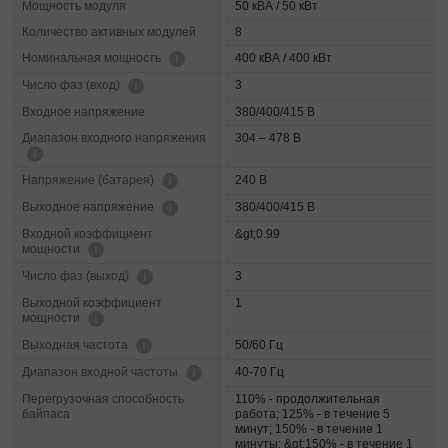
Мощность модуля
50 кВА / 50 кВт
Количество активных модулей
8
400 кВА / 400 кВт
Номинальная мощность
3
Число фаз (вход)
Входное напряжение
380/400/415 В
Диапазон входного напряжения
304 – 478 В
240 В
Напряжение (батарея)
380/400/415 В
Выходное напряжение
Входной коэффициент
&gt;0.99
мощности
3
Число фаз (выход)
Выходной коэффициент
1
мощности
50/60 Гц
Выходная частота
40-70 Гц
Диапазон входной частоты
Перегрузочная способность
110% - продолжительная
байпаса
работа; 125% - в течение 5
минут; 150% - в течение 1
минуты; &gt;150% - в течение 1