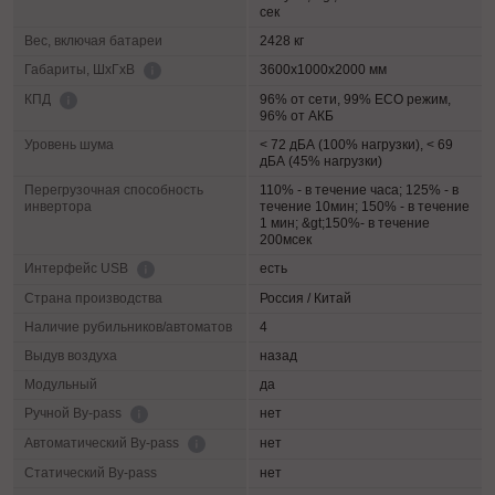
сек
Вес, включая батареи
2428 кг
3600х1000х2000 мм
Габариты, ШхГхВ
96% от сети, 99% ECO режим,
КПД
96% от АКБ
Уровень шума
< 72 дБА (100% нагрузки), < 69
дБА (45% нагрузки)
Перегрузочная способность
110% - в течение часа; 125% - в
инвертора
течение 10мин; 150% - в течение
1 мин; &gt;150%- в течение
200мсек
есть
Интерфейс USB
Страна производства
Россия / Китай
Наличие рубильников/автоматов
4
Выдув воздуха
назад
Модульный
да
нет
Ручной By-pass
нет
Автоматический By-pass
Статический By-pass
нет