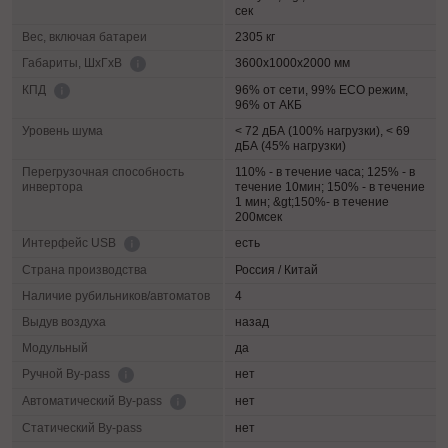
сек
Вес, включая батареи
2305 кг
3600х1000х2000 мм
Габариты, ШхГхВ
96% от сети, 99% ECO режим,
КПД
96% от АКБ
Уровень шума
< 72 дБА (100% нагрузки), < 69
дБА (45% нагрузки)
Перегрузочная способность
110% - в течение часа; 125% - в
инвертора
течение 10мин; 150% - в течение
1 мин; &gt;150%- в течение
200мсек
есть
Интерфейс USB
Страна производства
Россия / Китай
Наличие рубильников/автоматов
4
Выдув воздуха
назад
Модульный
да
нет
Ручной By-pass
нет
Автоматический By-pass
Статический By-pass
нет