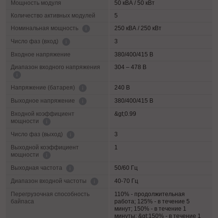
Мощность модуля
50 кВА / 50 кВт
Количество активных модулей
5
250 кВА / 250 кВт
Номинальная мощность
3
Число фаз (вход)
Входное напряжение
380/400/415 В
Диапазон входного напряжения
304 – 478 В
240 В
Напряжение (батарея)
380/400/415 В
Выходное напряжение
Входной коэффициент
&gt;0.99
мощности
3
Число фаз (выход)
Выходной коэффициент
1
мощности
50/60 Гц
Выходная частота
40-70 Гц
Диапазон входной частоты
Перегрузочная способность
110% - продолжительная
байпаса
работа; 125% - в течение 5
минут; 150% - в течение 1
минуты; &gt;150% - в течение 1