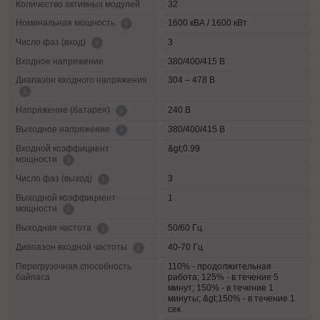
Количество активных модулей
32
1600 кВА / 1600 кВт
Номинальная мощность
3
Число фаз (вход)
Входное напряжение
380/400/415 В
Диапазон входного напряжения
304 – 478 В
240 В
Напряжение (батарея)
380/400/415 В
Выходное напряжение
Входной коэффициент
&gt;0.99
мощности
3
Число фаз (выход)
Выходной коэффициент
1
мощности
50/60 Гц
Выходная частота
40-70 Гц
Диапазон входной частоты
Перегрузочная способность
110% - продолжительная
байпаса
работа; 125% - в течение 5
минут; 150% - в течение 1
минуты; &gt;150% - в течение 1
сек