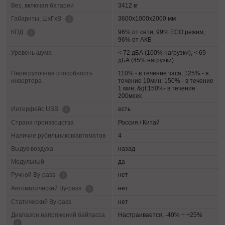
Вес, включая батареи
3412 кг
3600х1000х2000 мм
Габариты, ШхГхВ
96% от сети, 99% ECO режим,
КПД
96% от АКБ
Уровень шума
< 72 дБА (100% нагрузки), < 69
дБА (45% нагрузки)
Перегрузочная способность
110% - в течение часа; 125% - в
инвертора
течение 10мин; 150% - в течение
1 мин; &gt;150%- в течение
200мсек
есть
Интерфейс USB
Страна производства
Россия / Китай
Наличие рубильников/автоматов
4
Выдув воздуха
назад
Модульный
да
нет
Ручной By-pass
нет
Автоматический By-pass
Статический By-pass
нет
Диапазон напряжений байпасса
Настраивается, -40% ~ +25%