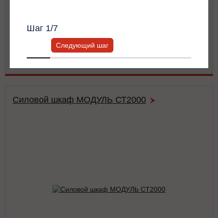
Всю информацию предоставит ваш
персональный менеджер.
Мощность:
50 кВА / 50 кВт
Тип:
двойного преобразования (on-line)
Шаг
1
/7
Число фаз на (вход/выход):
3/3
Габариты:
486x743x174 мм
Следующий шаг
Вес:
41 кг
Подробнее
Силовой шкаф МОДУЛЬ СТ2000