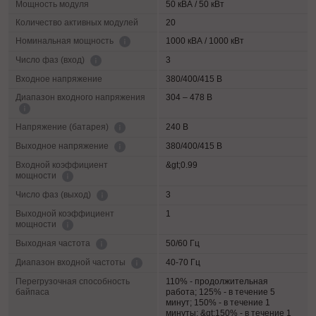
Мощность модуля
50 кВА / 50 кВт
Количество активных модулей
20
1000 кВА / 1000 кВт
Номинальная мощность
3
Число фаз (вход)
Входное напряжение
380/400/415 В
Диапазон входного напряжения
304 – 478 В
240 В
Напряжение (батарея)
380/400/415 В
Выходное напряжение
Входной коэффициент
&gt;0.99
мощности
3
Число фаз (выход)
Выходной коэффициент
1
мощности
50/60 Гц
Выходная частота
40-70 Гц
Диапазон входной частоты
Перегрузочная способность
110% - продолжительная
байпаса
работа; 125% - в течение 5
минут; 150% - в течение 1
минуты; &gt;150% - в течение 1