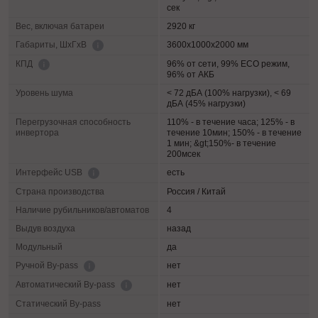
сек
Вес, включая батареи
2920 кг
3600х1000х2000 мм
Габариты, ШхГхВ
96% от сети, 99% ECO режим,
КПД
96% от АКБ
Уровень шума
< 72 дБА (100% нагрузки), < 69
дБА (45% нагрузки)
Перегрузочная способность
110% - в течение часа; 125% - в
инвертора
течение 10мин; 150% - в течение
1 мин; &gt;150%- в течение
200мсек
есть
Интерфейс USB
Страна производства
Россия / Китай
Наличие рубильников/автоматов
4
Выдув воздуха
назад
Модульный
да
нет
Ручной By-pass
нет
Автоматический By-pass
Статический By-pass
нет