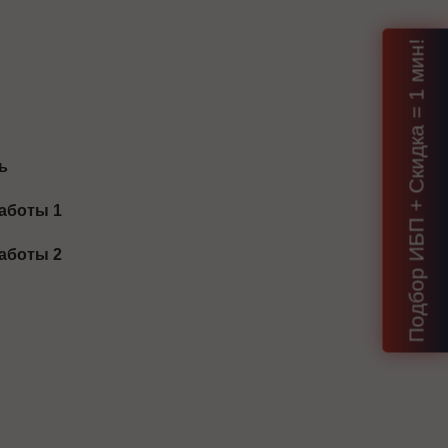
Подбор ИБП + Скидка = 1 мин!
ь
аботы 1
аботы 2