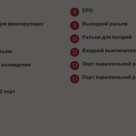
EPO
8
для фиксирующих
Выходной разъем
9
Разъем для батарей
й
10
Входной выключател
азъем
11
Порт параллельной р
 охлаждения
12
Порт параллельной р
13
2 порт