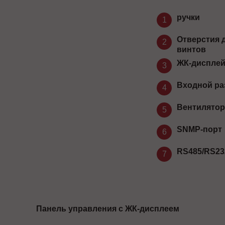
ручки
1
Отверстия 
2
винтов
ЖК-диспле
3
Входной р
4
Вентилятор
5
SNMP-порт
6
RS485/RS23
7
Панель управления с ЖК-дисплеем