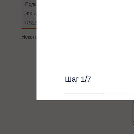
Подключение внешних АКБ
ЖК-дисплей
RS232
Некоторые характеристики товара могут изменять
Внешни
Шаг
1
/7