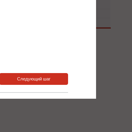
 нас или наших партнёров.
Л 33-10
Следующий шаг