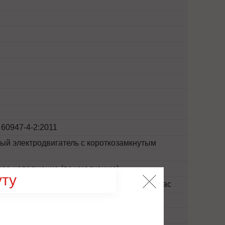
 60947-4-2:2011
й электродвигатель с короткозамкнутым
ее напряжение (по умолчанию)
ту
зки не рекомендуется превышать 20 раз в час
5G на высоте ниже 3000 м