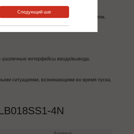
име реального времени.
Следующий шаг
ваться к тяжелым производственным условиям.
 различные интерфейсы ввода/вывода.
йными ситуациями, возникающими во время пуска,
LB018SS1-4N
Артикул