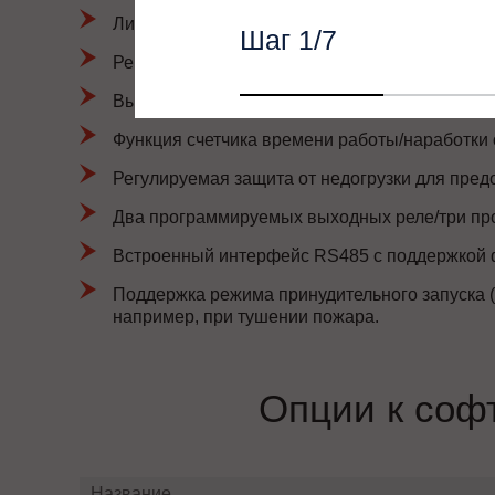
Линейная характеристика определения темпе
Шаг
1
/7
Регулируемый диапазон отклонения дисбалан
Выбор языка интерфейса панели управления
Функция счетчика времени работы/наработки 
Регулируемая защита от недогрузки для пред
Два программируемых выходных реле/три пр
Встроенный интерфейс RS485 с поддержкой ф
Поддержка режима принудительного запуска (
например, при тушении пожара.
Опции к со
Название