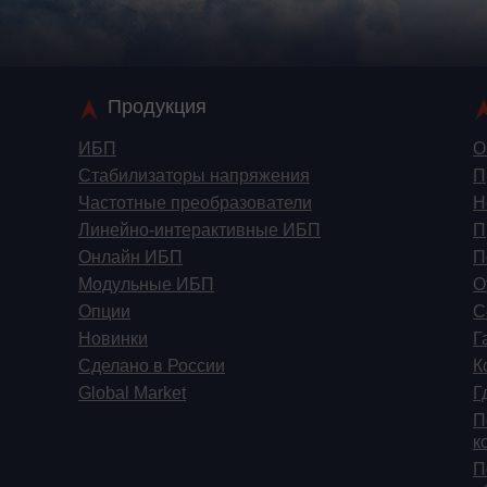
Продукция
ИБП
О
Стабилизаторы напряжения
П
Частотные преобразователи
Н
Линейно-интерактивные ИБП
П
Онлайн ИБП
П
Модульные ИБП
О
Опции
С
Новинки
Г
Сделано в России
К
Global Market
Г
П
к
П