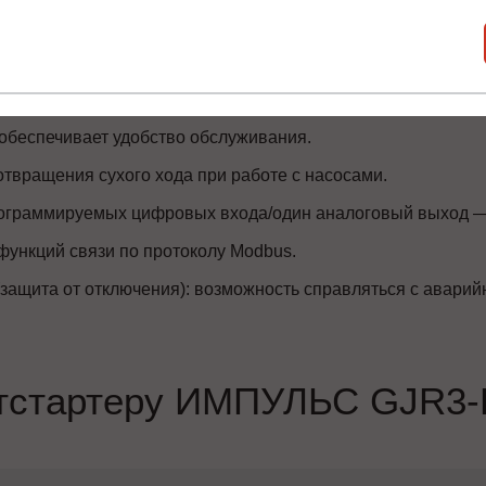
ратуры — мониторинг рабочей температуры изделия в реж
са фаз и защиты от перегрузки позволяют лучше адаптиро
.
обеспечивает удобство обслуживания.
отвращения сухого хода при работе с насосами.
ограммируемых цифровых входа/один аналоговый выход —
ункций связи по протоколу Modbus.
защита от отключения): возможность справляться с авари
фтстартеру ИМПУЛЬС GJR3-