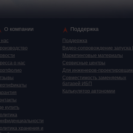
О компании
Поддержка
 нас
Поддержка
роизводство
Видео-сопровождение запуска
овости
Маркетинговые материалы
ресса о нас
Сервисные центры
ортфолио
Для инженеров-проектировщик
тзывы
Cовместимость заменяемых
батарей ИБП
ертификаты
Калькулятор автономии
арантия
онтакты
де купить
олитика
онфиденциальности
олитика хранения и