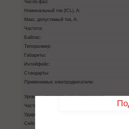
Число фаз:
Номинальный ток (ICL), А:
Макс. допустимый ток, А:
Частота:
Байпас:
Типоразмер:
Габариты:
Интейфейс:
Стандарты:
Применимые электродвигатели:
Уровень управляющего напряжения:
По
Частота пусков:
Ударная прочность:
Сейсмостойкость: