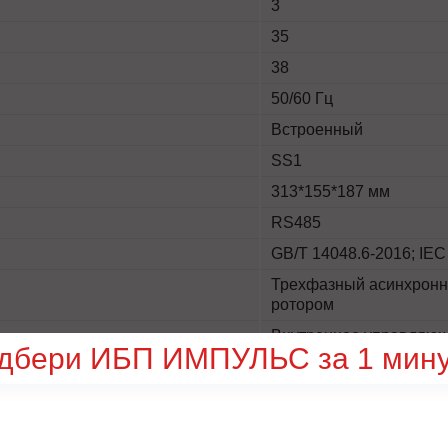
3
35
38
50/60 Гц
Встроенный
SS1
313*155*187 мм
RS485
GB/T 14048.6-2016; IEC
Трехфазный асинхронны
ротором
Внутреннее управляющ
дбери ИБП ИМПУЛЬС за 1 мину
В зависимости от нагру
15 г
Сила вибрации ниже 0,