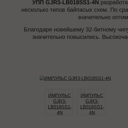
УПП GJR3-LB018SS1-4N
разработа
несколько типов байпасых схем. По с
значительно опти
Благодаря новейшему 32-битному чипу
значительно повысились. Высокоч