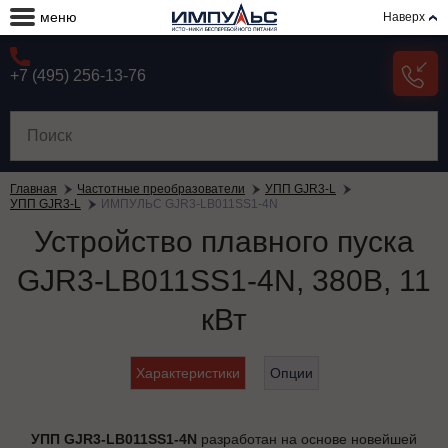
меню
Наверх
+7 (495) 256-13-76
Главная
Частотные преобразователи
УПП GJR3-L
УПП GJR3-L
ИМПУЛЬС GJR3-LB011SS1-4N
Устройство плавного пуска
GJR3-LB011SS1-4N, 380В, 11
кВт
Характеристики
Опции
УПП GJR3-LB011SS1-4N
разработан на основе новейшей