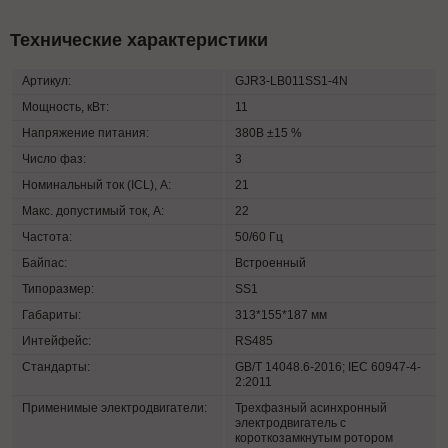
Технические характеристики
Артикул:
GJR3-LB011SS1-4N
Мощность, кВт:
11
Напряжение питания:
380В ±15 %
Число фаз:
3
Номинальный ток (ICL), А:
21
Макс. допустимый ток, А:
22
Частота:
50/60 Гц
Байпас:
Встроенный
Типоразмер:
SS1
Габариты:
313*155*187 мм
Интейфейс:
RS485
Стандарты:
GB/T 14048.6-2016; IEC 60947-4-
2:2011
Применимые электродвигатели:
Трехфазный асинхронный
электродвигатель с
короткозамкнутым ротором