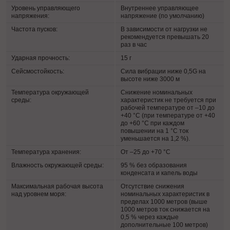
Уровень управляющего
Внутреннее управляющее
напряжения:
напряжение (по умолчанию)
Частота пусков:
В зависимости от нагрузки не
рекомендуется превышать 20
раз в час
Ударная прочность:
15 г
Сейсмостойкость:
Сила вибрации ниже 0,5G на
высоте ниже 3000 м
Температура окружающей
Снижение номинальных
среды:
характеристик не требуется при
рабочей температуре от –10 до
+40 °C (при температуре от +40
до +60 °C при каждом
повышении на 1 °C ток
уменьшается на 1,2 %).
Температура хранения:
От –25 до +70 °C
Влажность окружающей среды:
95 % без образования
конденсата и капель воды
Максимальная рабочая высота
Отсутствие снижения
над уровнем моря:
номинальных характеристик в
пределах 1000 метров (выше
1000 метров ток снижается на
0,5 % через каждые
дополнительные 100 метров)