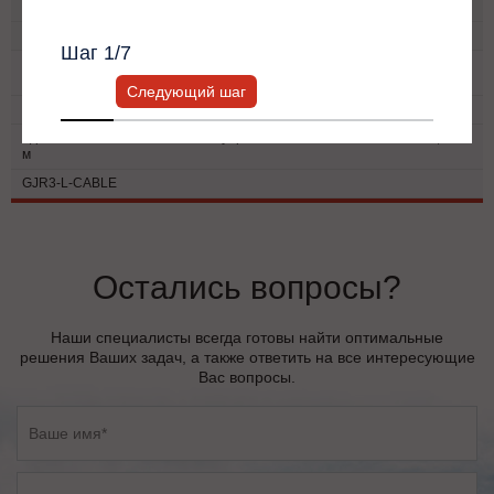
Название
персональный менеджер.
Артикул
Шаг
1
/7
Держатель панели управления УПП ИМПУЛЬС GJR3 для монтажа на
дверь шкафа
Следующий шаг
GJR3-L
Удлинительный кабель панели управления УПП ИМПУЛЬС GJR3, L=2
м
GJR3-L-CABLE
Остались вопросы?
Наши специалисты всегда готовы найти оптимальные
решения Ваших задач, а также ответить на все интересующие
Вас вопросы.