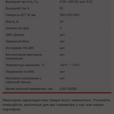
Выходная частота, Гц:
0.00~ 600.00; шаг: 0.01
Выходной ток, А:
91
Габариты Ш*Г*В, мм:
300×255×545
Масса, кг:
34
Количество фаз:
3
ЭМС фильтр:
нет
Тормозной блок:
нет
Интерфейс RS-485:
нет
Бессенсорное векторное
нет
управление:
Температура хранения, °C:
-40°C ~ +70°C
Управление по ВЧХ:
нет
Векторное управление с
нет
обратной связью:
Время разгона/торможения, сек:
0.00~60000
Некоторые характеристики товара могут изменяться. Уточняйте,
пожалуйста, критичные для вас параметры у нас или наших
партнёров.