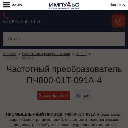
меню
Наверх
+7 (495) 256-13-76
Главная
Частотные преобразователи
ПЧ800
ПЧ800-01Т-091А-4
Частотный преобразователь
ПЧ800-01Т-091А-4
Характеристики
Опции
ПРОМЫШЛЕННЫЙ ПРИВОД ПЧ800-01Т-091А-4
охватывает
широкий спектр применений, в частности технологические
процессы, где требуется точное управление скоростью,