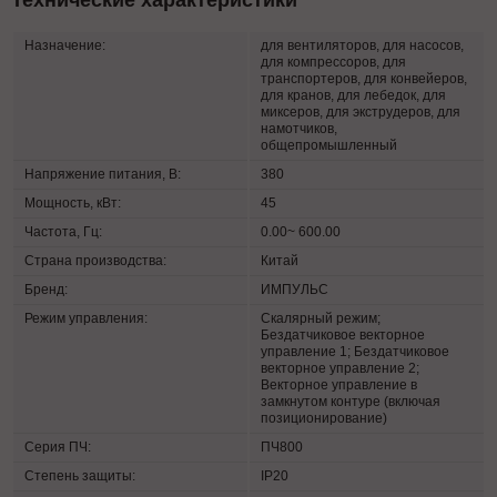
Технические характеристики
Назначение:
для вентиляторов, для насосов,
для компрессоров, для
транспортеров, для конвейеров,
для кранов, для лебедок, для
миксеров, для экструдеров, для
намотчиков,
общепромышленный
Напряжение питания, В:
380
Мощность, кВт:
45
Частота, Гц:
0.00~ 600.00
Страна производства:
Китай
Бренд:
ИМПУЛЬС
Режим управления:
Скалярный режим;
Бездатчиковое векторное
управление 1; Бездатчиковое
векторное управление 2;
Векторное управление в
замкнутом контуре (включая
позиционирование)
Серия ПЧ:
ПЧ800
Степень защиты:
IP20