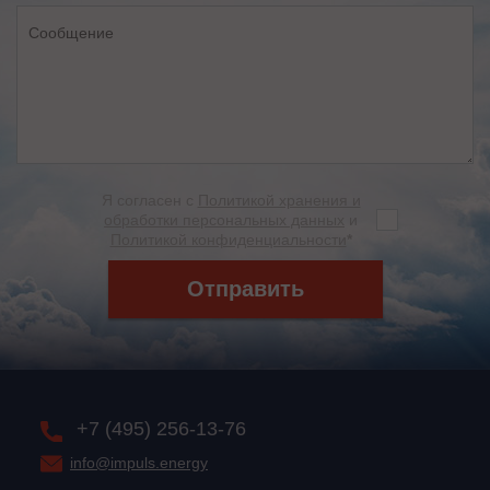
Я согласен с
Политикой хранения и
обработки персональных данных
и
Политикой конфиденциальности
*
Отправить
+7 (495) 256-13-76
info@impuls.energy