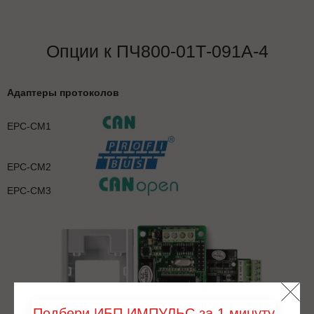
Опции к ПЧ800-01Т-091А-4
Адаптеры протоколов
EPC-CM1
EPC-CM2
EPC-CM3
Подбери ИБП ИМПУЛЬС за 1 минуту