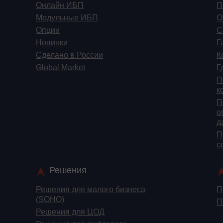
Онлайн ИБП
П
Модульные ИБП
О
Опции
С
Новинки
Г
Сделано в России
К
Global Market
Г
П
к
П
о
д
П
c
Решения
Решения для малого бизнеса
П
(SOHO)
П
Решения для ЦОД