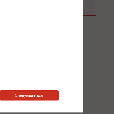
ования
 нас или наших партнёров.
атчиков обратной связи
9 для энкодеров/резольверов
сширения входов / выходов
Следующий шаг
xАВХ, 1xЦВХ, 1x АВЫХ , 1 РВЫХ
xЦВХ, 2xPT100 АВХ, 2xРВЫХ, 2xАВЫХ