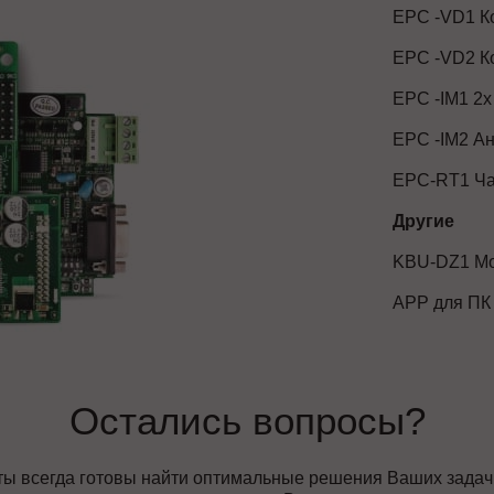
EPC -VD1 К
EPC -VD2 К
EPC -IM1 2x
EPC -IM2 Ан
EPC-RT1 Ча
Другие
KBU-DZ1 Мо
АРР для ПК
Остались вопросы?
ы всегда готовы найти оптимальные решения Ваших задач, 