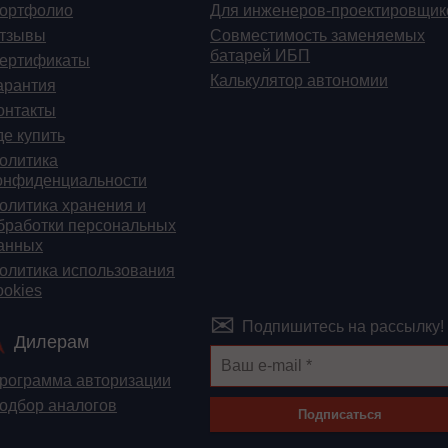
ортфолио
Для инженеров-проектировщик
тзывы
Cовместимость заменяемых
батарей ИБП
ертификаты
Калькулятор автономии
арантия
онтакты
де купить
олитика
онфиденциальности
олитика хранения и
бработки персональных
анных
олитика использования
ookies
Подпишитесь на рассылку!
Дилерам
рограмма авторизации
одбор аналогов
Подписаться